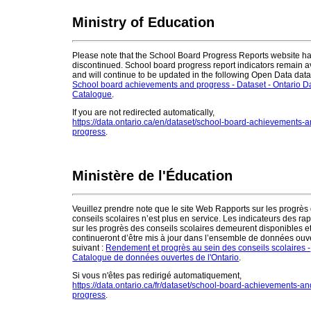
Ministry of Education
Please note that the School Board Progress Reports website h
discontinued. School board progress report indicators remain a
and will continue to be updated in the following Open Data data
School board achievements and progress - Dataset - Ontario D
Catalogue
.
If you are not redirected automatically,
https://data.ontario.ca/en/dataset/school-board-achievements-a
progress
.
Ministère de l'Éducation
Veuillez prendre note que le site Web Rapports sur les progrès
conseils scolaires n’est plus en service. Les indicateurs des ra
sur les progrès des conseils scolaires demeurent disponibles e
continueront d’être mis à jour dans l’ensemble de données ouv
suivant :
Rendement et progrès au sein des conseils scolaires -
Catalogue de données ouvertes de l'Ontario
.
Si vous n'êtes pas redirigé automatiquement,
https://data.ontario.ca/fr/dataset/school-board-achievements-an
progress
.